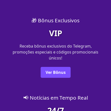
🎁 Bônus Exclusivos
VIP
Receba bônus exclusivos do Telegram,
promoções especiais e códigos promocionais
únicos!
Ver Bônus
📢 Notícias em Tempo Real
24/7