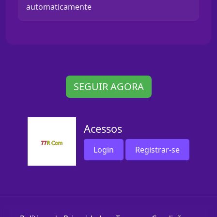
automaticamente
SEGUIR AGORA
Acessos
Login
Registrar-se