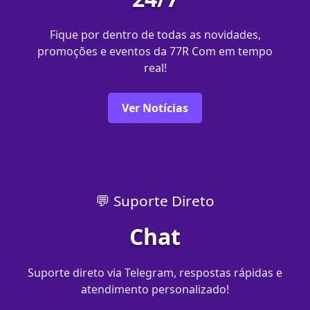
Fique por dentro de todas as novidades,
promoções e eventos da 77R Com em tempo
real!
Ver Notícias
💬 Suporte Direto
Chat
Suporte direto via Telegram, respostas rápidas e
atendimento personalizado!