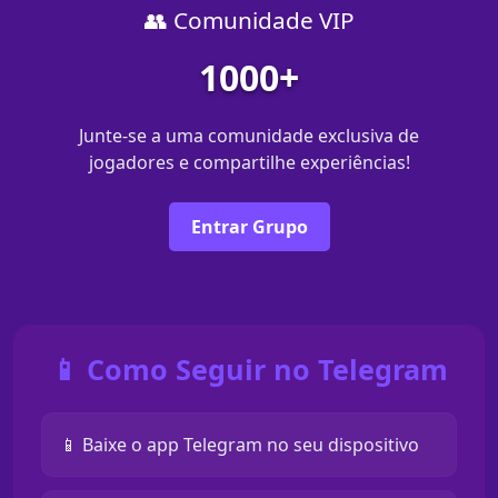
👥 Comunidade VIP
1000+
Junte-se a uma comunidade exclusiva de
jogadores e compartilhe experiências!
Entrar Grupo
📱 Como Seguir no Telegram
📱 Baixe o app Telegram no seu dispositivo