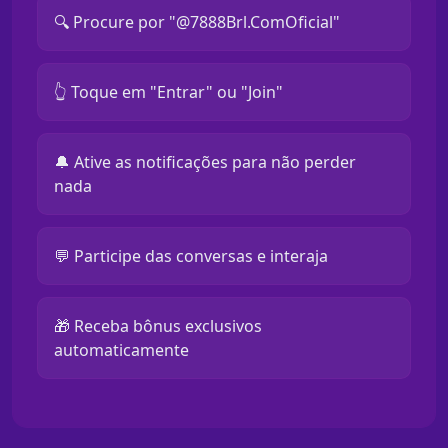
🔍 Procure por "@7888Brl.ComOficial"
👆 Toque em "Entrar" ou "Join"
🔔 Ative as notificações para não perder
nada
💬 Participe das conversas e interaja
🎁 Receba bônus exclusivos
automaticamente