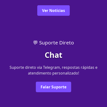
Ver Notícias
💬 Suporte Direto
Chat
Suporte direto via Telegram, respostas rápidas e
atendimento personalizado!
Falar Suporte