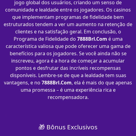
jogo global dos usuários, criando um senso de
comunidade e lealdade entre os jogadores. Os casinos
que implementam programas de fidelidade bem
estruturados tendem a ver um aumento na retenção de
clientes e na satisfação geral. Em conclusão, o
Programa de Fidelidade do
7888Brl.Com
é uma
característica valiosa que pode oferecer uma gama de
benefícios para os jogadores. Se você ainda não se
inscreveu, agora é a hora de começar a acumular
pontos e desfrutar das incríveis recompensas
disponíveis. Lembre-se de que a lealdade tem suas
vantagens, e no
7888Brl.Com
, ela é mais do que apenas
uma promessa – é uma experiência rica e
recompensadora.
🎁 Bônus Exclusivos