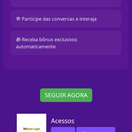
💬 Participe das conversas e interaja
🎁 Receba bônus exclusivos
automaticamente
SEGUIR AGORA
Acessos