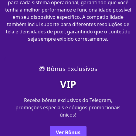
para cada sistema operacional, garantindo que você
tenha a melhor performance e funcionalidade possível
em seu dispositivo específico. A compatibilidade
também inclui suporte para diferentes resoluções de
tela e densidades de pixel, garantindo que o conteúdo
seja sempre exibido corretamente.
🎁 Bônus Exclusivos
VIP
Receba bônus exclusivos do Telegram,
promoções especiais e códigos promocionais
únicos!
Ver Bônus