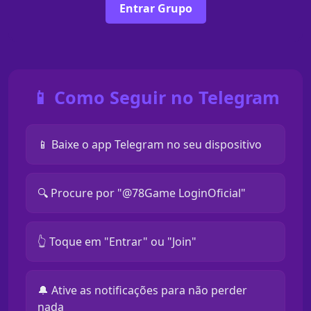
Entrar Grupo
📱 Como Seguir no Telegram
📱 Baixe o app Telegram no seu dispositivo
🔍 Procure por "@78Game LoginOficial"
👆 Toque em "Entrar" ou "Join"
🔔 Ative as notificações para não perder
nada