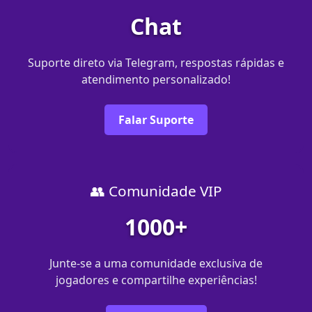
Chat
Suporte direto via Telegram, respostas rápidas e
atendimento personalizado!
Falar Suporte
👥 Comunidade VIP
1000+
Junte-se a uma comunidade exclusiva de
jogadores e compartilhe experiências!