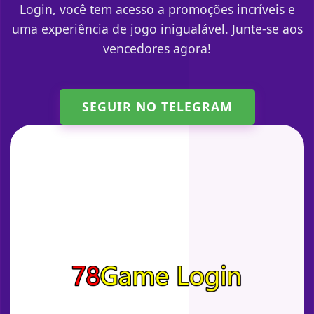
Login, você tem acesso a promoções incríveis e
uma experiência de jogo inigualável. Junte-se aos
vencedores agora!
SEGUIR NO TELEGRAM