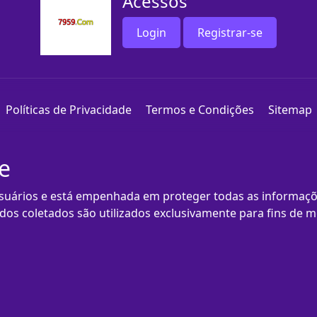
Acessos
Login
Registrar-se
Políticas de Privacidade
Termos e Condições
Sitemap
de
usuários e está empenhada em proteger todas as informaçõ
os coletados são utilizados exclusivamente para fins de m