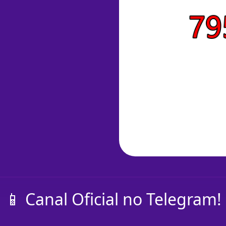
📱 Canal Oficial no Telegram!