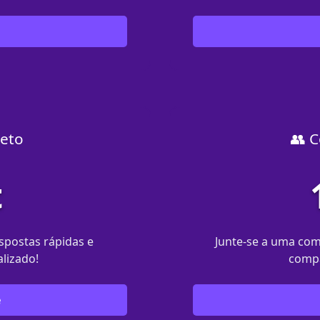
reto
👥 
t
espostas rápidas e
Junte-se a uma com
lizado!
compa
e