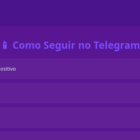
📱 Como Seguir no Telegram
ositivo