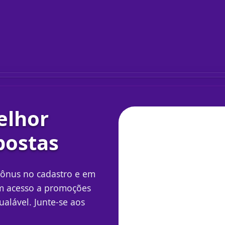
elhor
postas
bônus no cadastro e em
em acesso a promoções
ualável. Junte-se aos