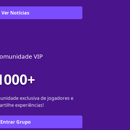
Ver Notícias
Comunidade VIP
1000+
unidade exclusiva de jogadores e
rtilhe experiências!
Entrar Grupo