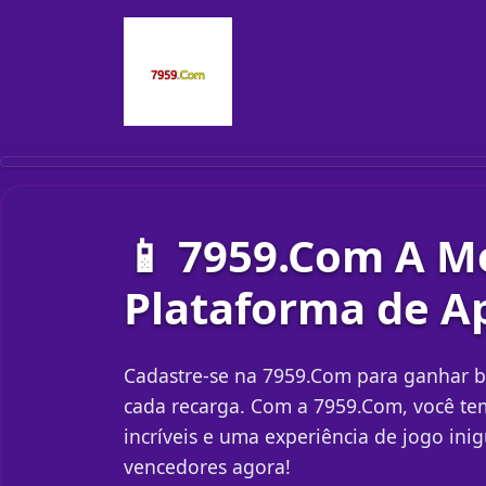
📱 7959.Com A M
Plataforma de A
Cadastre-se na 7959.Com para ganhar 
cada recarga. Com a 7959.Com, você t
incríveis e uma experiência de jogo inig
vencedores agora!