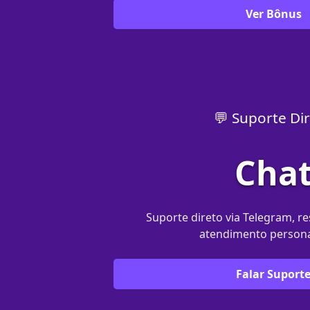
Ver Bônus
💬 Suporte Di
Cha
Suporte direto via Telegram, r
atendimento persona
Falar Suport