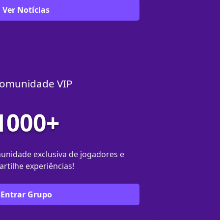
Ver Notícias
Comunidade VIP
1000+
unidade exclusiva de jogadores e
rtilhe experiências!
Entrar Grupo