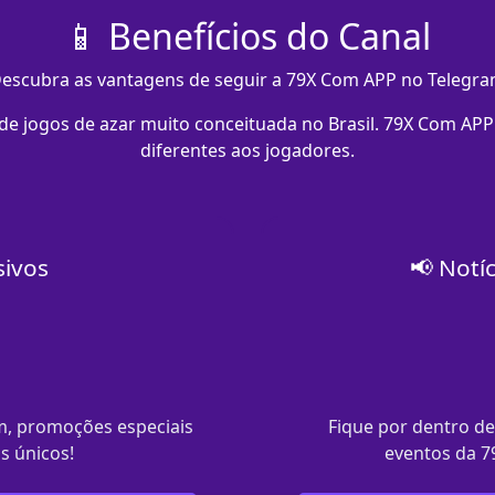
📱 Benefícios do Canal
escubra as vantagens de seguir a 79X Com APP no Telegr
e jogos de azar muito conceituada no Brasil. 79X Com AP
diferentes aos jogadores.
sivos
📢 Notí
m, promoções especiais
Fique por dentro d
s únicos!
eventos da 7