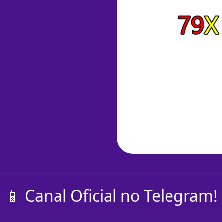
📱 Canal Oficial no Telegram!