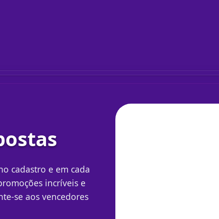
postas
no cadastro e em cada
promoções incríveis e
unte-se aos vencedores