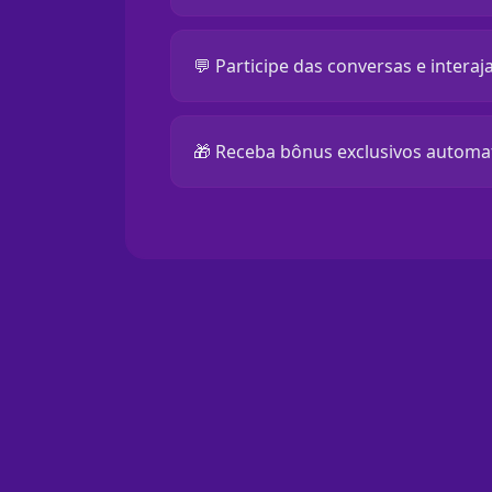
💬 Participe das conversas e interaj
🎁 Receba bônus exclusivos autom