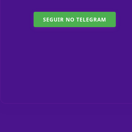
SEGUIR NO TELEGRAM