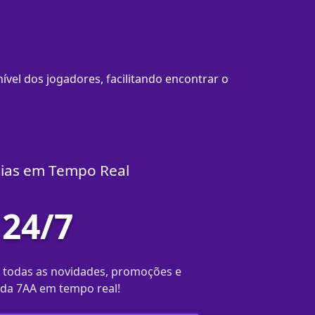
ível dos jogadores, facilitando encontrar o
cias em Tempo Real
24/7
e todas as novidades, promoções e
 da 7AA em tempo real!