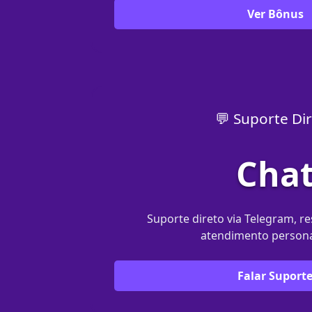
Ver Bônus
💬 Suporte Di
Cha
Suporte direto via Telegram, r
atendimento persona
Falar Suport