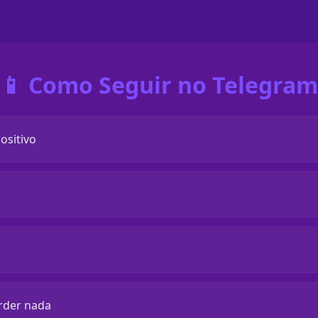
📱 Como Seguir no Telegram
ositivo
erder nada