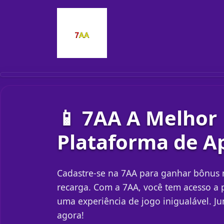
📱 7AA A Melhor
Plataforma de A
Cadastre-se na 7AA para ganhar bônus 
recarga. Com a 7AA, você tem acesso a 
uma experiência de jogo inigualável. J
agora!