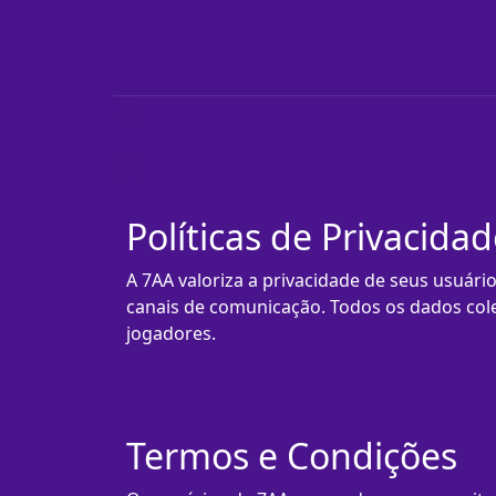
Políticas de Privacida
A 7AA valoriza a privacidade de seus usuár
canais de comunicação. Todos os dados cole
jogadores.
Termos e Condições