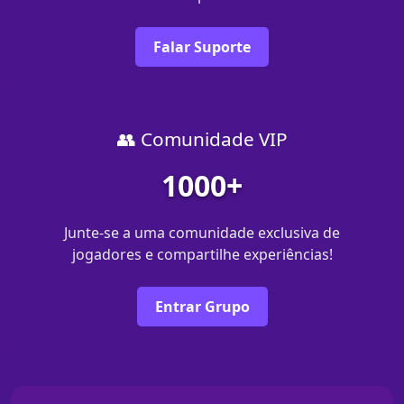
Falar Suporte
👥 Comunidade VIP
1000+
Junte-se a uma comunidade exclusiva de
jogadores e compartilhe experiências!
Entrar Grupo