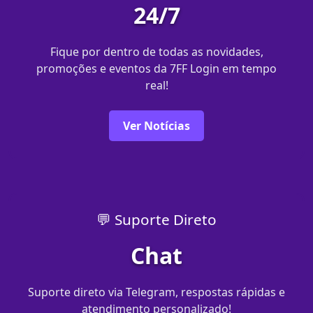
24/7
Fique por dentro de todas as novidades,
promoções e eventos da 7FF Login em tempo
real!
Ver Notícias
💬 Suporte Direto
Chat
Suporte direto via Telegram, respostas rápidas e
atendimento personalizado!