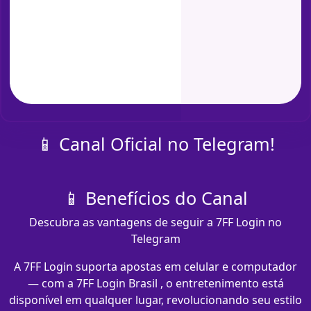
📱 Canal Oficial no Telegram!
📱 Benefícios do Canal
Descubra as vantagens de seguir a 7FF Login no
Telegram
A 7FF Login suporta apostas em celular e computador
— com a 7FF Login Brasil , o entretenimento está
disponível em qualquer lugar, revolucionando seu estilo